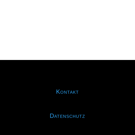
hat sich das RMSV-Duo, welches eigentlich
noch bei der U11...
Kontakt
Datenschutz