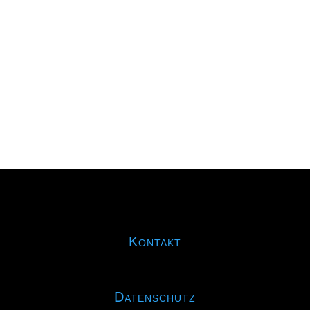
(Niedersachsen). Hier findet die Deutsche
Meisterschaft der U13-Radballer statt. Hierfür
hat sich das RMSV-Duo, welches eigentlich
noch bei der U11...
Kontakt
Datenschutz