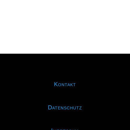
hat sich das RMSV-Duo, welches eigentlich
noch bei der U11...
Kontakt
Datenschutz