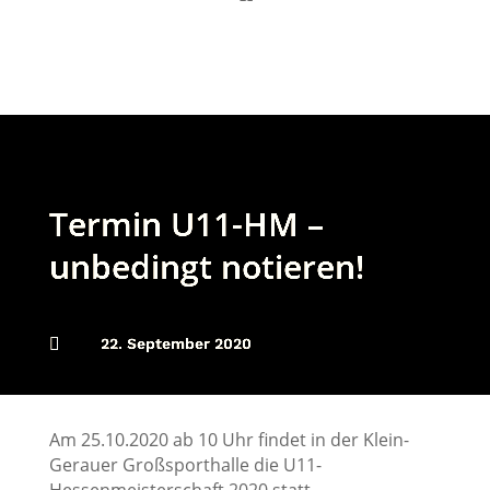
Termin U11-HM –
unbedingt notieren!

22. September 2020
Am 25.10.2020 ab 10 Uhr findet in der Klein-
Gerauer Großsporthalle die U11-